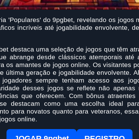
ria 'Populares' do 9pgbet, revelando os jogos 
ficos incríveis até jogabilidade envolvente, 
pgbet destaca uma seleção de jogos que têm at
e abrange desde clássicos atemporais até 
a os amantes de jogos online. Os visitantes p
de última geração e jogabilidade envolvente. A
os jogadores sempre tenham acesso aos jo
laridade desses jogos se reflete não apenas
ncias que oferecem. Com bônus atraentes e
t se destacam como uma escolha ideal par
anto para novatos quanto para veteranos, essa
ogos online.
JOGAR 9pgbet
REGISTRO