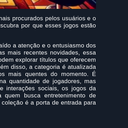
mais procurados pelos usuários e o
descubra por que esses jogos estão
raído a atenção e o entusiasmo dos
as mais recentes novidades, essa
odem explorar títulos que oferecem
lém disso, a categoria é atualizada
gos mais quentes do momento. É
 na quantidade de jogadores, mas
 interações sociais, os jogos da
a quem busca entretenimento de
 coleção é a porta de entrada para