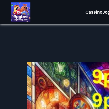
Cassino
Jo